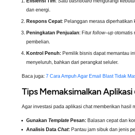
Efisiensi Tim
: Satu
dashboard
mengurangi kebut
dan energi.
Respons Cepat
: Pelanggan merasa diperhatikan 
Peningkatan Penjualan
: Fitur
follow
–
up
otomatis 
pembelian.
Kontrol Penuh:
Pemilik bisnis dapat memantau int
menyeluruh, bahkan dari perangkat seluler.
Baca juga:
7 Cara Ampuh Agar Email Blast Tidak M
Tips Memaksimalkan Aplikasi
Agar investasi pada aplikasi chat memberikan hasil 
Gunakan
Template
Pesan:
Balasan cepat dan kon
Analisis Data
Chat
:
Pantau jam sibuk dan jenis p