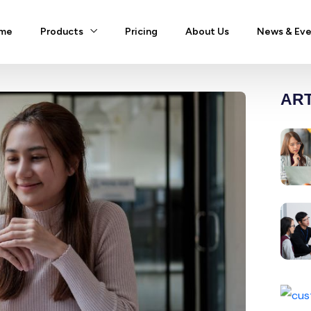
me
Products
Pricing
About Us
News & Eve
ART