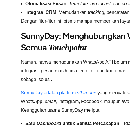
Otomatisasi Pesan
:
Template
,
broadcast
, dan
cha
Integrasi CRM
: Memudahkan
tracking
, pencatatan
Dengan fitur-fitur ini, bisnis mampu memberikan lay
SunnyDay: Menghubungkan 
Semua
Touchpoint
Namun, hanya menggunakan WhatsApp API belum me
integrasi, pesan masih bisa tercecer, dan koordinasi
sebagai solusi.
SunnyDay adalah platform
all-in-one
yang menyatuka
WhatsApp,
email
, Instagram, Facebook, maupun
live
Keunggulan utama SunnyDay meliputi:
Satu
Dashboard
untuk Semua Percakapan
: Tid